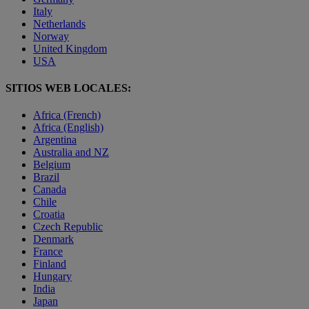
Italy
Netherlands
Norway
United Kingdom
USA
SITIOS WEB LOCALES:
Africa (French)
Africa (English)
Argentina
Australia and NZ
Belgium
Brazil
Canada
Chile
Croatia
Czech Republic
Denmark
France
Finland
Hungary
India
Japan