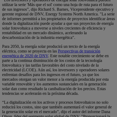
utilizar la serie 'Más que el sol' como una hoja de ruta para el futuro
de sus ingresos”, dijo Richard S. Barnes, Vicepresidente ejecutivo y
gerente regional de DNV, Energy Systems North America. "La serie
de informes permitirá a los propietarios de proyectos identificar áreas
donde la digitalización puede ayudar a que sus proyectos de energía
solar fotovoltaica a moverse a niveles crecientes de eficiencia y
rentabilidad en un mercado dinámico, acelerando la
descarbonización de la industria energética".
Para 2050, la energía solar producirá un tercio de la energía
eléctrica, como se proyecta en las
Perspectivas de transición
energética de 2020 de DNV
. Este notable crecimiento se debe en
parte a la continua disminución de los costos de la tecnología
fotovoltaica y las tarifas favorables del costo nivelado de la
electricidad (LCOE). Aún así, los inversores y operadores solares
enfrentan desafíos para los ingresos en el futuro, ya que los
mercados otorgan un valor menor a la energía producida por esta
variable renovable y los aumentos sustanciales en la generación
solar dan como resultado la canibalización de los precios. Estas
tendencias se acelerarán en la próxima década.
“La digitalización en los activos y procesos fotovoltaicos no solo
reducirá los costos, sino que también aumentará el valor general de
la generación solar en el mercado”, dijo el autor del informe Dana
Olson, líder del segmento solar global de DNV. "Proporcionará la