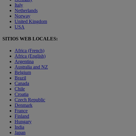
Italy
Netherlands
Norway
United Kingdom
USA
SITIOS WEB LOCALES:
Africa (French)
Africa (English)
Argentina
Australia and NZ
Belgium
Brazil
Canada
Chile
Croatia
Czech Republic
Denmark
France
Finland
Hungary
India
Japan