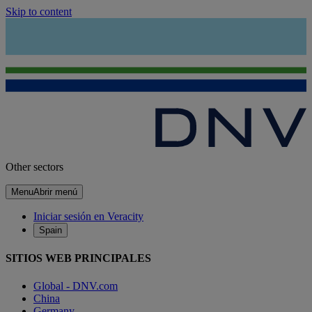
Skip to content
Other sectors
Menu
Abrir menú
Iniciar sesión en Veracity
Spain
SITIOS WEB PRINCIPALES
Global - DNV.com
China
Germany