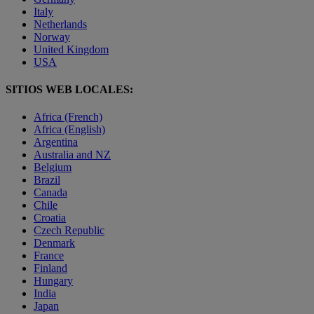
Italy
Netherlands
Norway
United Kingdom
USA
SITIOS WEB LOCALES:
Africa (French)
Africa (English)
Argentina
Australia and NZ
Belgium
Brazil
Canada
Chile
Croatia
Czech Republic
Denmark
France
Finland
Hungary
India
Japan