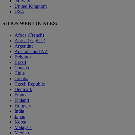
Norway
United Kingdom
USA
SITIOS WEB LOCALES:
Africa (French)
Africa (English)
Argentina
Australia and NZ
Belgium
Brazil
Canada
Chile
Croatia
Czech Republic
Denmark
France
Finland
Hungary
India
Japan
Korea
Malaysia
Mexico