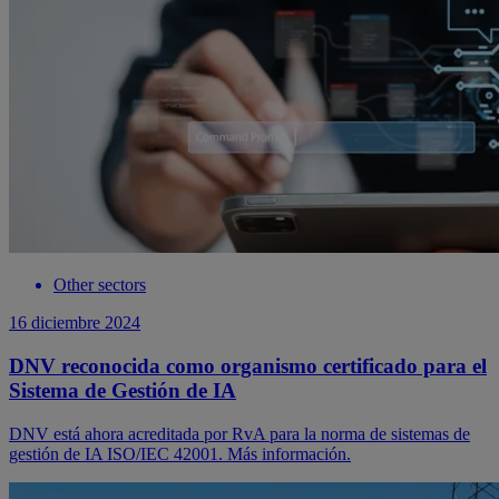
Other sectors
16 diciembre 2024
DNV reconocida como organismo certificado para el
Sistema de Gestión de IA
DNV está ahora acreditada por RvA para la norma de sistemas de
gestión de IA ISO/IEC 42001. Más información.