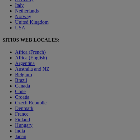
Italy
Netherlands
Norway
United Kingdom
USA
SITIOS WEB LOCALES:
Africa (French)
Africa (English)
Argentina
Australia and NZ
Belgium
Brazil
Canada
Chile
Croatia
Czech Republic
Denmark
France
Finland
Hungary
India
Japan