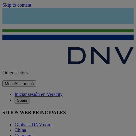
Skip to content
Other sectors
Menu
Abrir menú
Iniciar sesión en Veracity
Spain
SITIOS WEB PRINCIPALES
Global - DNV.com
China
Germany