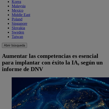
Korea
Malaysia
Mexico
Middle East
Poland
Singapore
Slovakia
Sweden
Taiwan
Abrir búsqueda
Aumentar las competencias es esencial
para implantar con éxito la IA, según un
informe de DNV