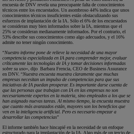
encuesta de DNV revela una preocupante falta de conocimientos
técnicos entre los encuestados. Un asombroso 44% indica que unos
conocimientos técnicos insuficientes están obstaculizando sus
esfuerzos de implantación de la IA. Sólo el 6% de los encuestados
se consideran muy bien informados sobre la IA, mientras que el
25% se consideran medianamente informados. Por el contrario, el
53% describe sus conocimientos como algo adecuados, y el 16%
admite no tener ningún conocimiento.
“
Nuestro informe pone de relieve la necesidad de una mayor
competencia especializada en IA para comprender mejor, evaluar
críticamente las tecnologías de IA y tomar decisiones informadas
sobre su uso
», dijo Barbara Frencia, CEO de Business Assurance
en DNV. “
Nuestra encuesta muestra claramente que muchas
empresas necesitan un impulso de competencias para que sus
iniciativas de IA puedan prosperar. Es importante darse cuenta de
que las personas que trabajan con IA en las empresas no son
necesariamente expertos en la materia, sino empleados a los que se
han asignado nuevas tareas. Al mismo tiempo, la encuesta muestra
que cuanto más avanzados están, mayores son los beneficios que
ven en la inteligencia artificial. Pero es necesario empezar a
desarrollar las competencias
”
El informe también hace hincapié en la necesidad de un enfoque
estructurado para la implantación de la IA. Algo más de un tercio de