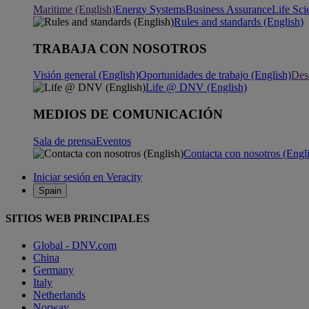
Maritime (English)
Energy Systems
Business Assurance
Life Sci
Rules and standards (English)
TRABAJA CON NOSOTROS
Visión general (English)
Oportunidades de trabajo (English)
Desa
Life @ DNV (English)
MEDIOS DE COMUNICACIÓN
Sala de prensa
Eventos
Contacta con nosotros (Engl
Iniciar sesión en Veracity
Spain
SITIOS WEB PRINCIPALES
Global - DNV.com
China
Germany
Italy
Netherlands
Norway