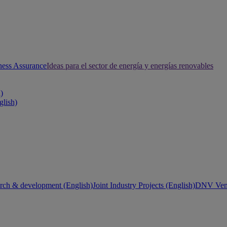
ness Assurance
Ideas para el sector de energía y energías renovables
h)
glish)
rch & development (English)
Joint Industry Projects (English)
DNV Vent