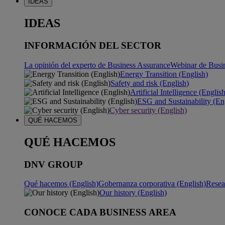
IDEAS
IDEAS
INFORMACIÓN DEL SECTOR
La opinión del experto de Business Assurance
Webinar de Busi
Energy Transition (English)
Safety and risk (English)
Artificial Intelligence (Englis
ESG and Sustainability (En
Cyber security (English)
QUÉ HACEMOS
QUÉ HACEMOS
DNV GROUP
Qué hacemos (English)
Gobernanza corporativa (English)
Resea
Our history (English)
CONOCE CADA BUSINESS AREA