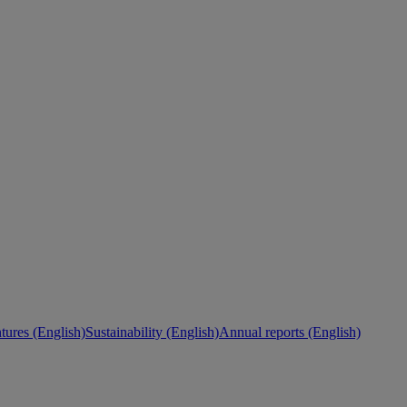
ures (English)
Sustainability (English)
Annual reports (English)