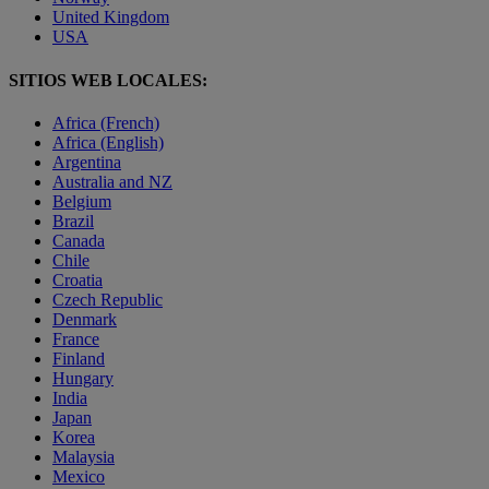
United Kingdom
USA
SITIOS WEB LOCALES:
Africa (French)
Africa (English)
Argentina
Australia and NZ
Belgium
Brazil
Canada
Chile
Croatia
Czech Republic
Denmark
France
Finland
Hungary
India
Japan
Korea
Malaysia
Mexico