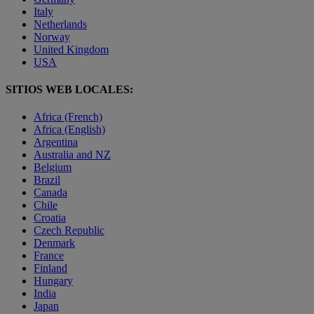
Italy
Netherlands
Norway
United Kingdom
USA
SITIOS WEB LOCALES:
Africa (French)
Africa (English)
Argentina
Australia and NZ
Belgium
Brazil
Canada
Chile
Croatia
Czech Republic
Denmark
France
Finland
Hungary
India
Japan