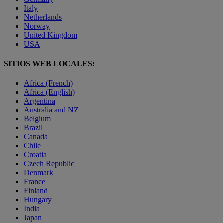
Italy
Netherlands
Norway
United Kingdom
USA
SITIOS WEB LOCALES:
Africa (French)
Africa (English)
Argentina
Australia and NZ
Belgium
Brazil
Canada
Chile
Croatia
Czech Republic
Denmark
France
Finland
Hungary
India
Japan