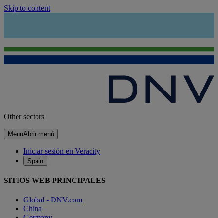
Skip to content
Other sectors
Menu
Abrir menú
Iniciar sesión en Veracity
Spain
SITIOS WEB PRINCIPALES
Global - DNV.com
China
Germany