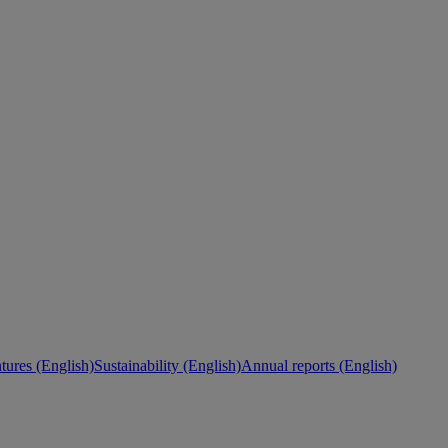
ures (English)
Sustainability (English)
Annual reports (English)