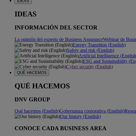
IDEAS
IDEAS
INFORMACIÓN DEL SECTOR
La opinión del experto de Business Assurance
Webinar de Busi
Energy Transition (English)
Safety and risk (English)
Artificial Intelligence (Englis
ESG and Sustainability (En
Cyber security (English)
QUÉ HACEMOS
QUÉ HACEMOS
DNV GROUP
Qué hacemos (English)
Gobernanza corporativa (English)
Resea
Our history (English)
CONOCE CADA BUSINESS AREA