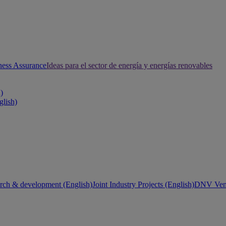
ness Assurance
Ideas para el sector de energía y energías renovables
h)
glish)
rch & development (English)
Joint Industry Projects (English)
DNV Vent