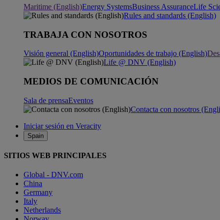
Maritime (English)
Energy Systems
Business Assurance
Life Sci
Rules and standards (English)
TRABAJA CON NOSOTROS
Visión general (English)
Oportunidades de trabajo (English)
Desa
Life @ DNV (English)
MEDIOS DE COMUNICACIÓN
Sala de prensa
Eventos
Contacta con nosotros (Engl
Iniciar sesión en Veracity
Spain
SITIOS WEB PRINCIPALES
Global - DNV.com
China
Germany
Italy
Netherlands
Norway