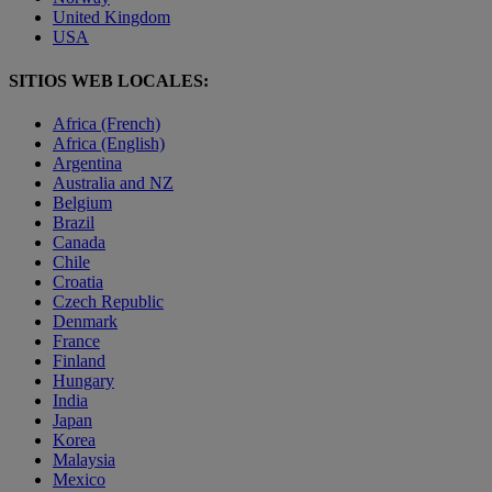
United Kingdom
USA
SITIOS WEB LOCALES:
Africa (French)
Africa (English)
Argentina
Australia and NZ
Belgium
Brazil
Canada
Chile
Croatia
Czech Republic
Denmark
France
Finland
Hungary
India
Japan
Korea
Malaysia
Mexico