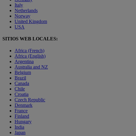
Italy
Netherlands
Norway
United Kingdom
USA
SITIOS WEB LOCALES:
Africa (French)
Africa (English)
Argentina
Australia and NZ
Belgium
Brazil
Canada
Chile
Croatia
Czech Republic
Denmark
France
Finland
Hungary
India
Japan