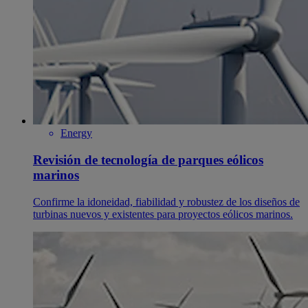
Energy
Revisión de tecnología de parques eólicos
marinos
Confirme la idoneidad, fiabilidad y robustez de los diseños de
turbinas nuevos y existentes para proyectos eólicos marinos.