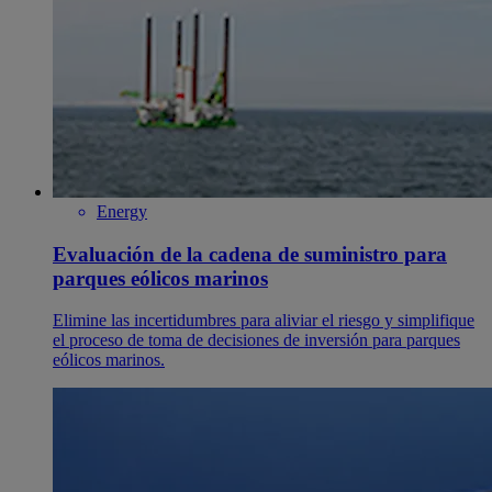
Energy
Evaluación de la cadena de suministro para
parques eólicos marinos
Elimine las incertidumbres para aliviar el riesgo y simplifique
el proceso de toma de decisiones de inversión para parques
eólicos marinos.