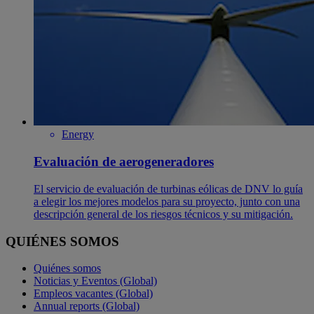
Energy
Evaluación de aerogeneradores
El servicio de evaluación de turbinas eólicas de DNV lo guía
a elegir los mejores modelos para su proyecto, junto con una
descripción general de los riesgos técnicos y su mitigación.
QUIÉNES SOMOS
Quiénes somos
Noticias y Eventos (Global)
Empleos vacantes (Global)
Annual reports (Global)