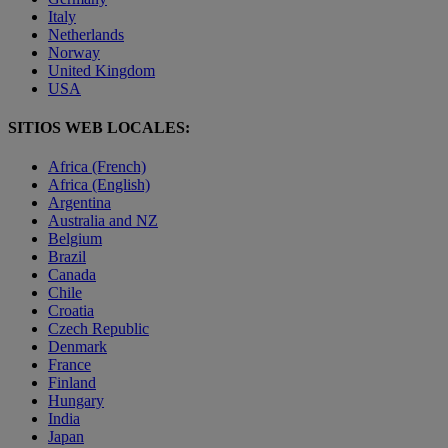
Italy
Netherlands
Norway
United Kingdom
USA
SITIOS WEB LOCALES:
Africa (French)
Africa (English)
Argentina
Australia and NZ
Belgium
Brazil
Canada
Chile
Croatia
Czech Republic
Denmark
France
Finland
Hungary
India
Japan