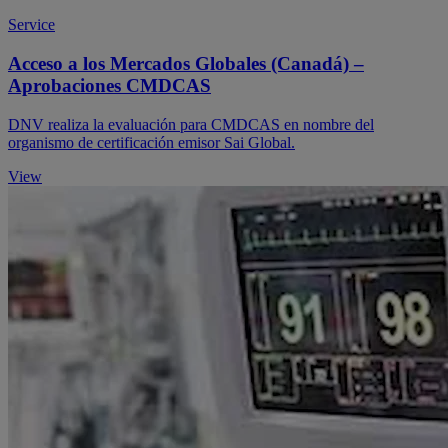
Service
Acceso a los Mercados Globales (Canadá) –
Aprobaciones CMDCAS
DNV realiza la evaluación para CMDCAS en nombre del
organismo de certificación emisor Sai Global.
View