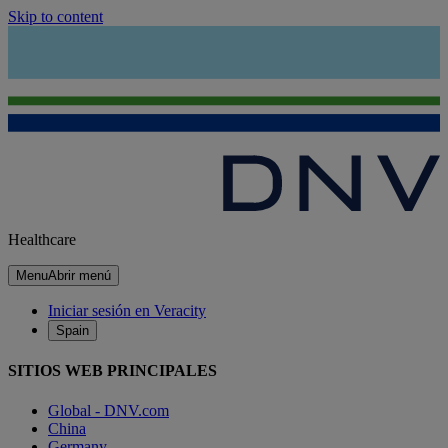
Skip to content
Healthcare
Menu
Abrir menú
Iniciar sesión en Veracity
Spain
SITIOS WEB PRINCIPALES
Global - DNV.com
China
Germany