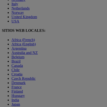
Italy
Netherlands
Norway
United Kingdom
USA
SITIOS WEB LOCALES:
Africa (French)
Africa (English)
Argentina
Australia and NZ
Belgium
Brazil
Canada
Chile
Croatia
Czech Republic
Denmark
France
Finland
Hungary
India
Japan