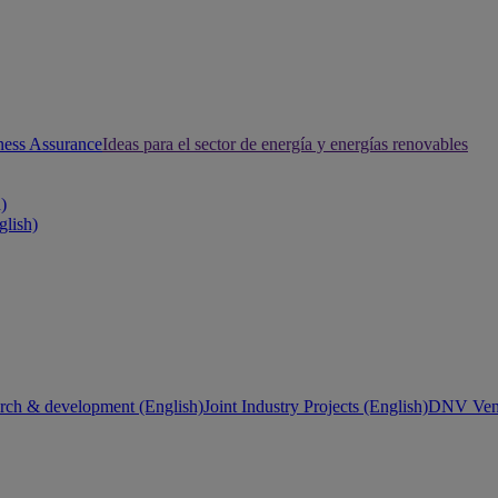
ness Assurance
Ideas para el sector de energía y energías renovables
h)
glish)
rch & development (English)
Joint Industry Projects (English)
DNV Vent