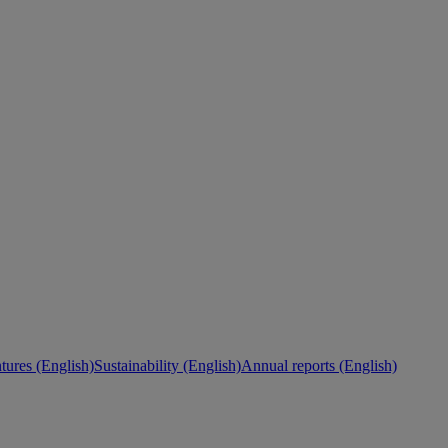
ures (English)
Sustainability (English)
Annual reports (English)