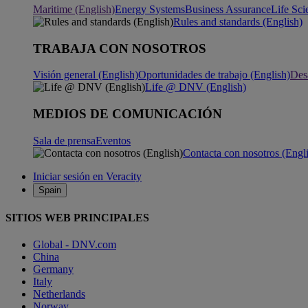
Maritime (English)
Energy Systems
Business Assurance
Life Sci
Rules and standards (English)
TRABAJA CON NOSOTROS
Visión general (English)
Oportunidades de trabajo (English)
Desa
Life @ DNV (English)
MEDIOS DE COMUNICACIÓN
Sala de prensa
Eventos
Contacta con nosotros (Engl
Iniciar sesión en Veracity
Spain
SITIOS WEB PRINCIPALES
Global - DNV.com
China
Germany
Italy
Netherlands
Norway