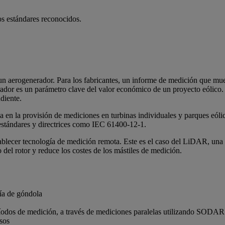
os estándares reconocidos.
e un aerogenerador. Para los fabricantes, un informe de medición que mu
erador es un parámetro clave del valor económico de un proyecto eólico
diente.
n la provisión de mediciones en turbinas individuales y parques eóli
 estándares y directrices como IEC 61400-12-1.
blecer tecnología de medición remota. Este es el caso del LiDAR, una h
del rotor y reduce los costes de los mástiles de medición.
ía de góndola
períodos de medición, a través de mediciones paralelas utilizando SOD
sos