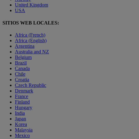
United Kingdom
USA
SITIOS WEB LOCALES:
Africa (French)
Africa (English)
Argentina
Australia and NZ
Belgium
Brazil
Canada
Chile
Croatia
Czech Republic
Denmark
France
Finland
Hungary
India
Japan
Korea
Malaysia
Mexico