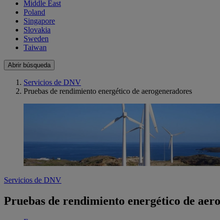
Middle East
Poland
Singapore
Slovakia
Sweden
Taiwan
Abrir búsqueda
Servicios de DNV
Pruebas de rendimiento energético de aerogeneradores
Servicios de DNV
Pruebas de rendimiento energético de aer