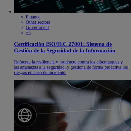
Finance
Other sectors
Government
+5
Certificación ISO/IEC 27001: Sistema de
Gestión de la Seguridad de la Información
Refuerza la resiliencia y protégete contra los ciberataques y
las amenazas a la seguridad, y gestiona de forma proactiva los
riesgos en caso de incidente.