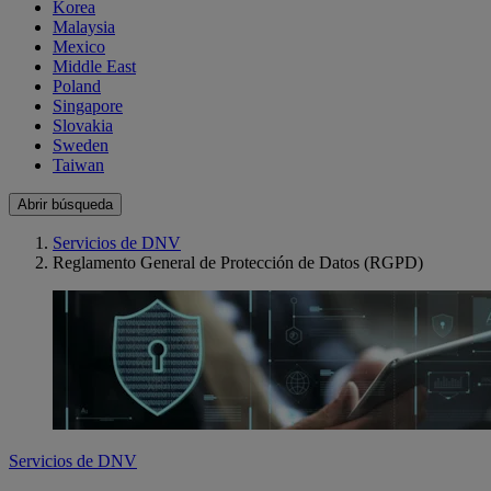
Korea
Malaysia
Mexico
Middle East
Poland
Singapore
Slovakia
Sweden
Taiwan
Abrir búsqueda
Servicios de DNV
Reglamento General de Protección de Datos (RGPD)
Servicios de DNV