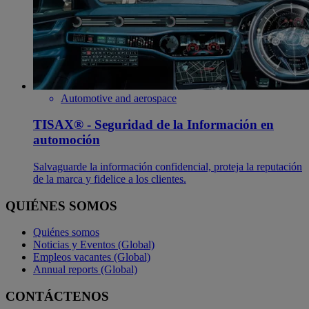
Automotive and aerospace
TISAX® - Seguridad de la Información en
automoción
Salvaguarde la información confidencial, proteja la reputación
de la marca y fidelice a los clientes.
QUIÉNES SOMOS
Quiénes somos
Noticias y Eventos (Global)
Empleos vacantes (Global)
Annual reports (Global)
CONTÁCTENOS