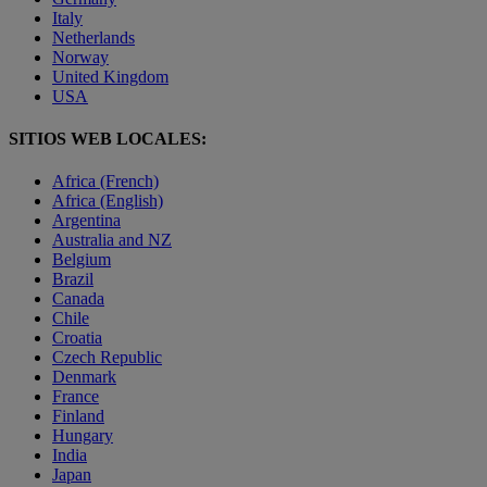
Italy
Netherlands
Norway
United Kingdom
USA
SITIOS WEB LOCALES:
Africa (French)
Africa (English)
Argentina
Australia and NZ
Belgium
Brazil
Canada
Chile
Croatia
Czech Republic
Denmark
France
Finland
Hungary
India
Japan