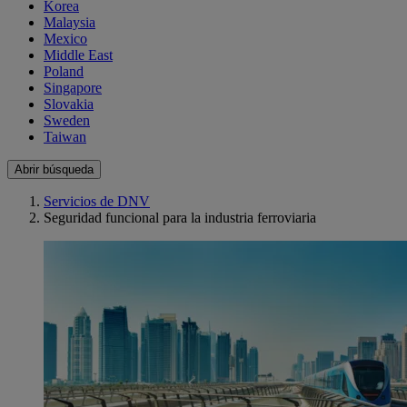
Korea
Malaysia
Mexico
Middle East
Poland
Singapore
Slovakia
Sweden
Taiwan
Abrir búsqueda
Servicios de DNV
Seguridad funcional para la industria ferroviaria