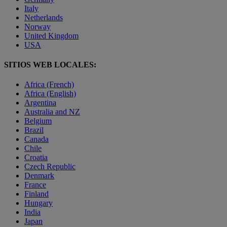
Italy
Netherlands
Norway
United Kingdom
USA
SITIOS WEB LOCALES:
Africa (French)
Africa (English)
Argentina
Australia and NZ
Belgium
Brazil
Canada
Chile
Croatia
Czech Republic
Denmark
France
Finland
Hungary
India
Japan