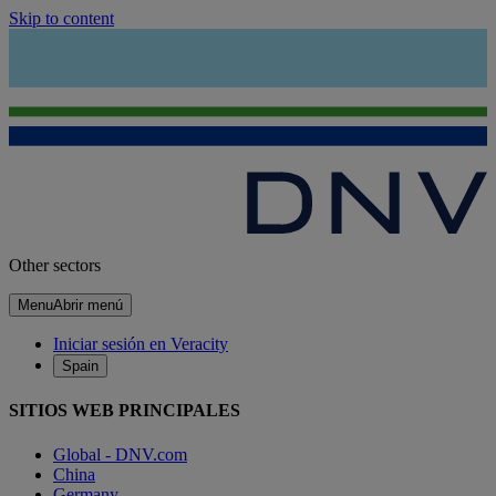
Skip to content
Other sectors
Menu
Abrir menú
Iniciar sesión en Veracity
Spain
SITIOS WEB PRINCIPALES
Global - DNV.com
China
Germany