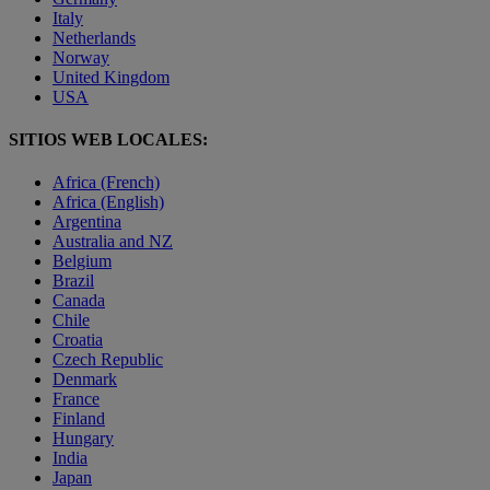
Italy
Netherlands
Norway
United Kingdom
USA
SITIOS WEB LOCALES:
Africa (French)
Africa (English)
Argentina
Australia and NZ
Belgium
Brazil
Canada
Chile
Croatia
Czech Republic
Denmark
France
Finland
Hungary
India
Japan