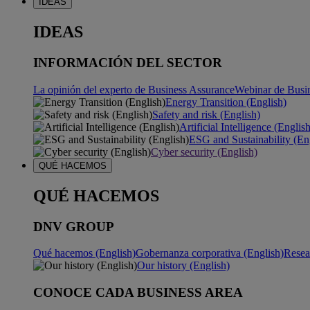
IDEAS
IDEAS
INFORMACIÓN DEL SECTOR
La opinión del experto de Business Assurance
Webinar de Busi
Energy Transition (English)
Safety and risk (English)
Artificial Intelligence (Englis
ESG and Sustainability (En
Cyber security (English)
QUÉ HACEMOS
QUÉ HACEMOS
DNV GROUP
Qué hacemos (English)
Gobernanza corporativa (English)
Resea
Our history (English)
CONOCE CADA BUSINESS AREA