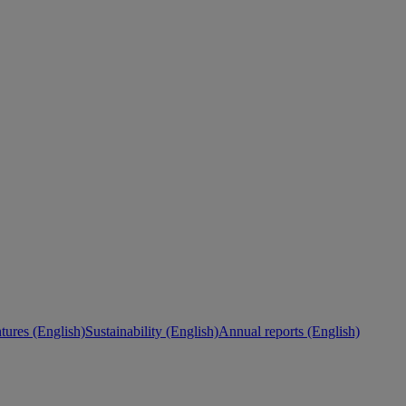
ures (English)
Sustainability (English)
Annual reports (English)