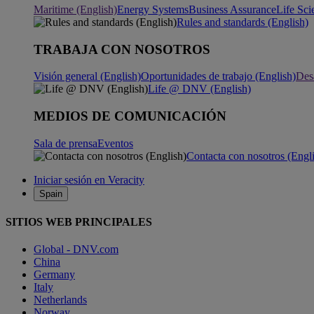
Maritime (English)
Energy Systems
Business Assurance
Life Sci
Rules and standards (English)
TRABAJA CON NOSOTROS
Visión general (English)
Oportunidades de trabajo (English)
Desa
Life @ DNV (English)
MEDIOS DE COMUNICACIÓN
Sala de prensa
Eventos
Contacta con nosotros (Engl
Iniciar sesión en Veracity
Spain
SITIOS WEB PRINCIPALES
Global - DNV.com
China
Germany
Italy
Netherlands
Norway