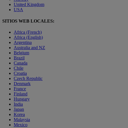
United Kingdom
USA
SITIOS WEB LOCALES:
Africa (French)
Africa (English)
Argentina
Australia and NZ
Belgium
Brazil
Canada
Chile
Croatia
Czech Republic
Denmark
France
Finland
Hungary
India
Japan
Korea
Malaysia
Mexico