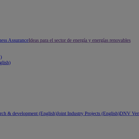
ness Assurance
Ideas para el sector de energía y energías renovables
h)
glish)
rch & development (English)
Joint Industry Projects (English)
DNV Vent