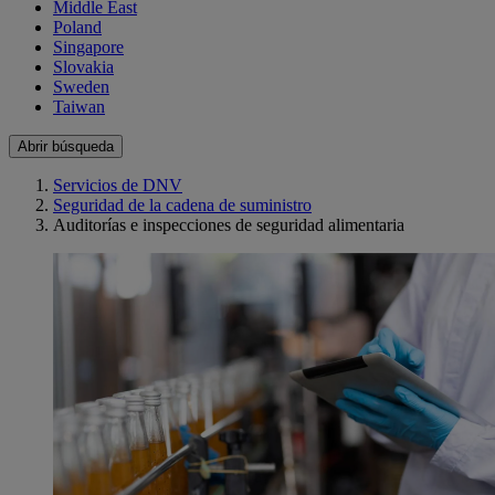
Middle East
Poland
Singapore
Slovakia
Sweden
Taiwan
Abrir búsqueda
Servicios de DNV
Seguridad de la cadena de suministro
Auditorías e inspecciones de seguridad alimentaria