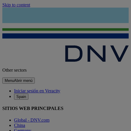
Skip to content
Other sectors
Menu
Abrir menú
Iniciar sesión en Veracity
Spain
SITIOS WEB PRINCIPALES
Global - DNV.com
China
Germany