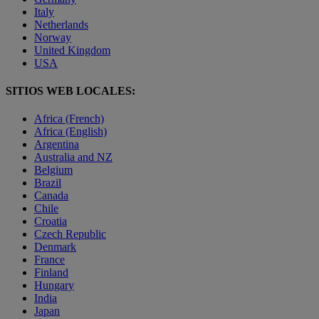
Italy
Netherlands
Norway
United Kingdom
USA
SITIOS WEB LOCALES:
Africa (French)
Africa (English)
Argentina
Australia and NZ
Belgium
Brazil
Canada
Chile
Croatia
Czech Republic
Denmark
France
Finland
Hungary
India
Japan