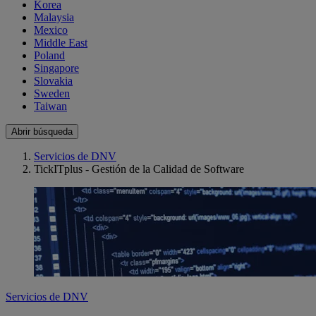
Korea
Malaysia
Mexico
Middle East
Poland
Singapore
Slovakia
Sweden
Taiwan
Abrir búsqueda
Servicios de DNV
TickITplus - Gestión de la Calidad de Software
Servicios de DNV