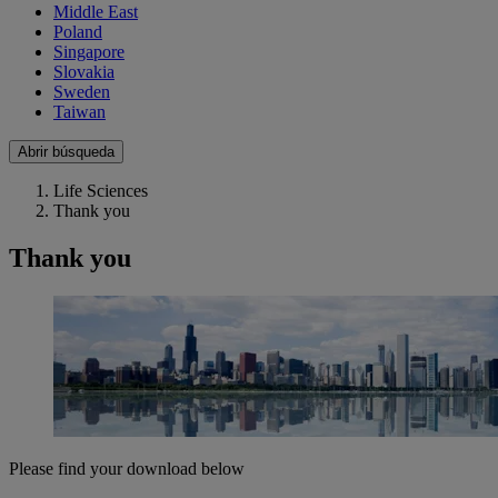
Middle East
Poland
Singapore
Slovakia
Sweden
Taiwan
Abrir búsqueda
Life Sciences
Thank you
Thank you
Please find your download below