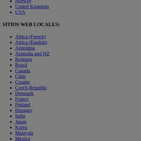
Norway
United Kingdom
USA
SITIOS WEB LOCALES:
Africa (French)
Africa (English)
Argentina
Australia and NZ
Belgium
Brazil
Canada
Chile
Croatia
Czech Republic
Denmark
France
Finland
Hungary
India
Japan
Korea
Malaysia
Mexico