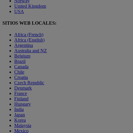
Norway
United Kingdom
USA
SITIOS WEB LOCALES:
Africa (French)
Africa (English)
Argentina
Australia and NZ
Belgium
Brazil
Canada
Chile
Croatia
Czech Republic
Denmark
France
Finland
Hungary
India
Japan
Korea
Malaysia
Mexico