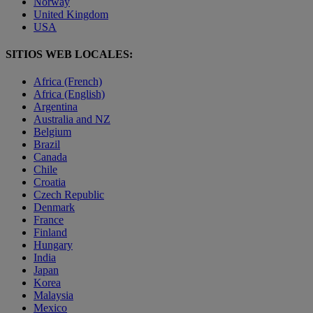
Norway
United Kingdom
USA
SITIOS WEB LOCALES:
Africa (French)
Africa (English)
Argentina
Australia and NZ
Belgium
Brazil
Canada
Chile
Croatia
Czech Republic
Denmark
France
Finland
Hungary
India
Japan
Korea
Malaysia
Mexico