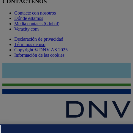
CONTÁCTENOS
Contacte con nosotros
Dónde estamos
Media contacts (Global)
Veracity.com
Declaración de privacidad
Términos de uso
Copyright © DNV AS 2025
Información de las cookies
Las marcas registradas DNV GL®, DNV®, Horizon Graphic y Det
Norske Veritas® son propiedad de las empresas del grupo Det