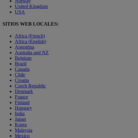
Norway
United Kingdom
USA
SITIOS WEB LOCALES:
Africa (French)
Africa (English)
Argentina
Australia and NZ
Belgium
Brazil
Canada
Chile
Croatia
Czech Republic
Denmark
France
Finland
Hungary
India
Japan
Korea
Malaysia
Mexico