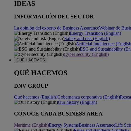
IDEAS
INFORMACIÓN DEL SECTOR
La opinión del experto de Business Assurance
Webinar de Busi
Energy Transition (English)
Safety and risk (English)
Artificial Intelligence (Englis
ESG and Sustainability (En
Cyber security (English)
QUÉ HACEMOS
QUÉ HACEMOS
DNV GROUP
Qué hacemos (English)
Gobernanza corporativa (English)
Resea
Our history (English)
CONOCE CADA BUSINESS AREA
Maritime (English)
Energy Systems
Business Assurance
Life Sci
Rules and standards (English)