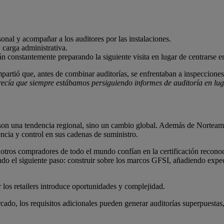
nal y acompañar a los auditores por las instalaciones.
 carga administrativa.
án constantemente preparando la siguiente visita en lugar de centrarse e
rtió que, antes de combinar auditorías, se enfrentaban a inspecciones
recía que siempre estábamos persiguiendo informes de auditoría en luga
no son una tendencia regional, sino un cambio global. Además de Norteamé
ncia y control en sus cadenas de suministro.
 y otros compradores de todo el mundo confían en la certificación reco
do el siguiente paso: construir sobre los marcos GFSI, añadiendo expect
los retailers introduce oportunidades y complejidad.
cado, los requisitos adicionales pueden generar auditorías superpuestas