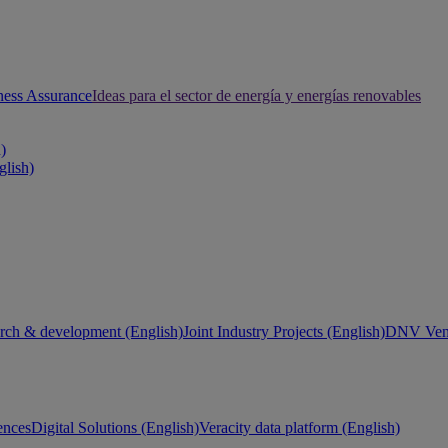
ness Assurance
Ideas para el sector de energía y energías renovables
h)
glish)
rch & development (English)
Joint Industry Projects (English)
DNV Vent
ences
Digital Solutions (English)
Veracity data platform (English)