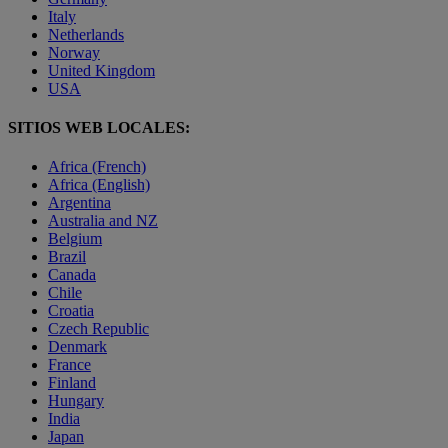
Italy
Netherlands
Norway
United Kingdom
USA
SITIOS WEB LOCALES:
Africa (French)
Africa (English)
Argentina
Australia and NZ
Belgium
Brazil
Canada
Chile
Croatia
Czech Republic
Denmark
France
Finland
Hungary
India
Japan