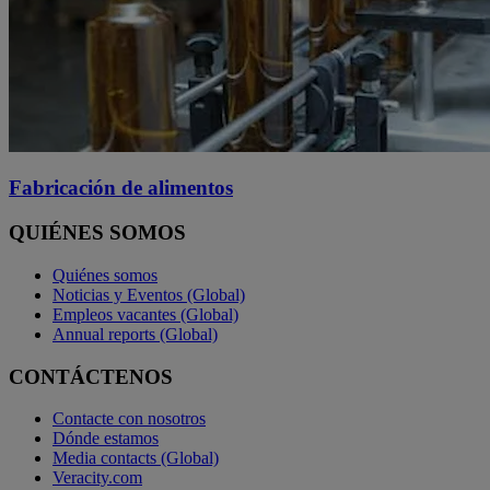
Fabricación de alimentos
QUIÉNES SOMOS
Quiénes somos
Noticias y Eventos (Global)
Empleos vacantes (Global)
Annual reports (Global)
CONTÁCTENOS
Contacte con nosotros
Dónde estamos
Media contacts (Global)
Veracity.com