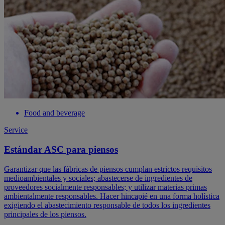
Food and beverage
Service
Estándar ASC para piensos
Garantizar que las fábricas de piensos cumplan estrictos requisitos
medioambientales y sociales; abastecerse de ingredientes de
proveedores socialmente responsables; y utilizar materias primas
ambientalmente responsables. Hacer hincapié en una forma holística
exigiendo el abastecimiento responsable de todos los ingredientes
principales de los piensos.