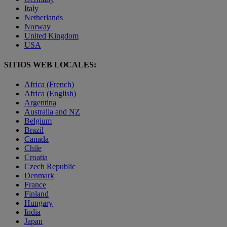
Italy
Netherlands
Norway
United Kingdom
USA
SITIOS WEB LOCALES:
Africa (French)
Africa (English)
Argentina
Australia and NZ
Belgium
Brazil
Canada
Chile
Croatia
Czech Republic
Denmark
France
Finland
Hungary
India
Japan