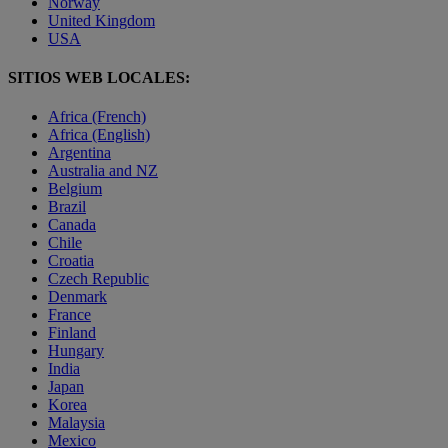
Norway
United Kingdom
USA
SITIOS WEB LOCALES:
Africa (French)
Africa (English)
Argentina
Australia and NZ
Belgium
Brazil
Canada
Chile
Croatia
Czech Republic
Denmark
France
Finland
Hungary
India
Japan
Korea
Malaysia
Mexico