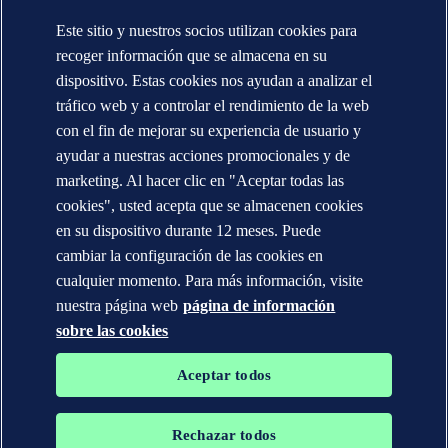
Este sitio y nuestros socios utilizan cookies para
CONTÁCTENOS
recoger información que se almacena en su
Contacte con nosotros
dispositivo. Estas cookies nos ayudan a analizar el
Dónde estamos
tráfico web y a controlar el rendimiento de la web
Media contacts (Global)
Veracity.com
con el fin de mejorar su experiencia de usuario y
ayudar a nuestras acciones promocionales y de
Declaración de privacidad
marketing. Al hacer clic en "Aceptar todas las
Términos de uso
Copyright © DNV AS 2025
cookies", usted acepta que se almacenen cookies
Información de las cookies
en su dispositivo durante 12 meses. Puede
cambiar la configuración de las cookies en
cualquier momento. Para más información, visite
nuestra página web
página de información
sobre las cookies
Aceptar todos
Rechazar todos