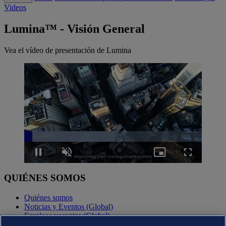
Videos
Lumina™ - Visión General
Vea el vídeo de presentación de Lumina
Loaded
:
51.00%
Pause
Unmute
Picture-
Fullscreen
in-
Picture
QUIÉNES SOMOS
Quiénes somos
Noticias y Eventos (Global)
Empleos vacantes (Global)
Annual reports (Global)