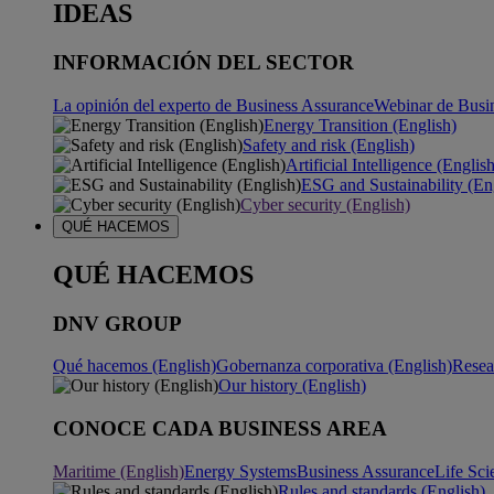
IDEAS
INFORMACIÓN DEL SECTOR
La opinión del experto de Business Assurance
Webinar de Busi
Energy Transition (English)
Safety and risk (English)
Artificial Intelligence (Englis
ESG and Sustainability (En
Cyber security (English)
QUÉ HACEMOS
QUÉ HACEMOS
DNV GROUP
Qué hacemos (English)
Gobernanza corporativa (English)
Resea
Our history (English)
CONOCE CADA BUSINESS AREA
Maritime (English)
Energy Systems
Business Assurance
Life Sci
Rules and standards (English)