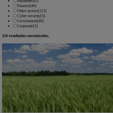
Maritime
[45]
Finance
[40]
Other sectors
[115]
Cyber security
[3]
Government
[40]
Corporate
[3]
116
resultados encontrados.