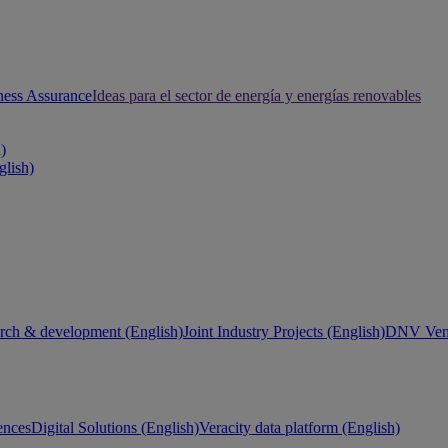
ness Assurance
Ideas para el sector de energía y energías renovables
h)
glish)
rch & development (English)
Joint Industry Projects (English)
DNV Vent
ences
Digital Solutions (English)
Veracity data platform (English)