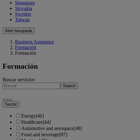
Singapore
Slovakia
Sweden
Taiwan
Abrir búsqueda
Business Assurance
Formación
Formación
Formación
Buscar servicios
Search
Sector
Energy
[46]
Healthcare
[44]
Automotive and aerospace
[48]
Food and beverage
[87]