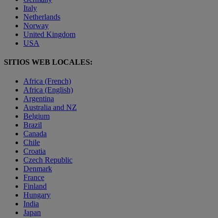
Italy
Netherlands
Norway
United Kingdom
USA
SITIOS WEB LOCALES:
Africa (French)
Africa (English)
Argentina
Australia and NZ
Belgium
Brazil
Canada
Chile
Croatia
Czech Republic
Denmark
France
Finland
Hungary
India
Japan