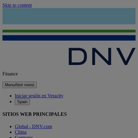
Skip to content
Finance
Menu
Abrir menú
Iniciar sesión en Veracity
Spain
SITIOS WEB PRINCIPALES
Global - DNV.com
China
Germany