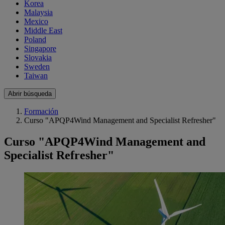
Korea
Malaysia
Mexico
Middle East
Poland
Singapore
Slovakia
Sweden
Taiwan
Abrir búsqueda
Formación
Curso "APQP4Wind Management and Specialist Refresher"
Curso "APQP4Wind Management and
Specialist Refresher"