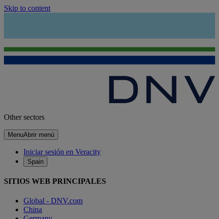
Skip to content
Other sectors
Menu
Abrir menú
Iniciar sesión en Veracity
Spain
SITIOS WEB PRINCIPALES
Global - DNV.com
China
Germany