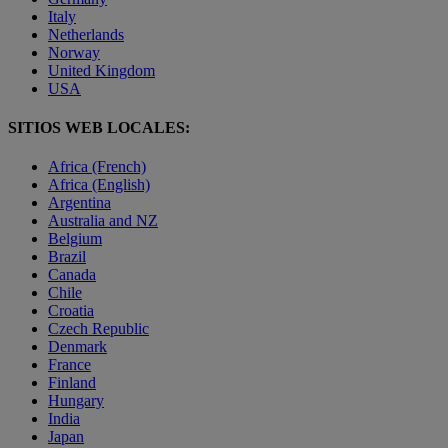
Italy
Netherlands
Norway
United Kingdom
USA
SITIOS WEB LOCALES:
Africa (French)
Africa (English)
Argentina
Australia and NZ
Belgium
Brazil
Canada
Chile
Croatia
Czech Republic
Denmark
France
Finland
Hungary
India
Japan