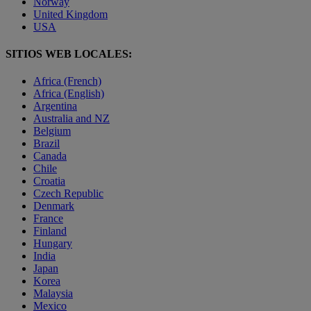
Norway
United Kingdom
USA
SITIOS WEB LOCALES:
Africa (French)
Africa (English)
Argentina
Australia and NZ
Belgium
Brazil
Canada
Chile
Croatia
Czech Republic
Denmark
France
Finland
Hungary
India
Japan
Korea
Malaysia
Mexico