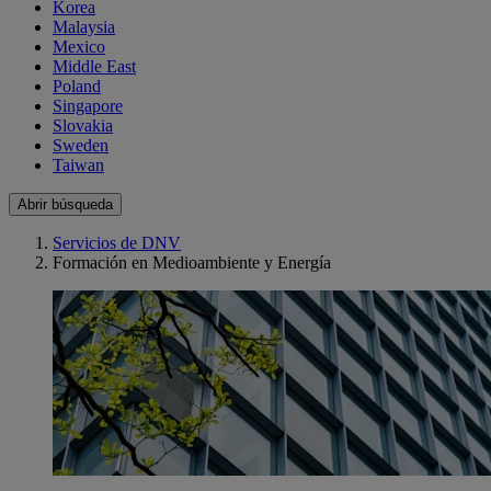
Korea
Malaysia
Mexico
Middle East
Poland
Singapore
Slovakia
Sweden
Taiwan
Abrir búsqueda
Servicios de DNV
Formación en Medioambiente y Energía