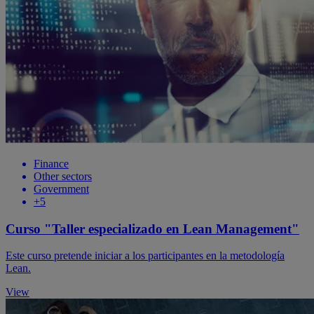
Finance
Other sectors
Government
+5
Curso "Taller especializado en Lean Management"
Este curso pretende iniciar a los participantes en la metodología
Lean.
View