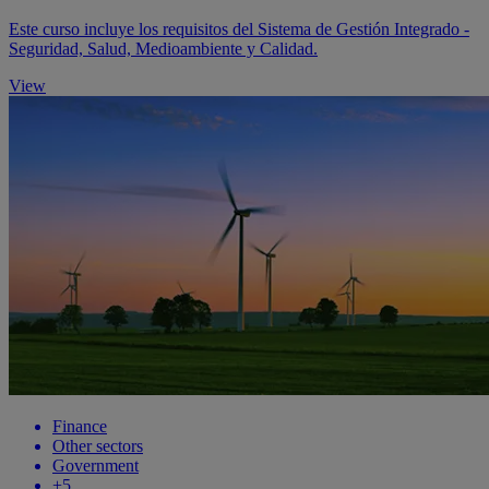
Este curso incluye los requisitos del Sistema de Gestión Integrado -
Seguridad, Salud, Medioambiente y Calidad.
View
Finance
Other sectors
Government
+5