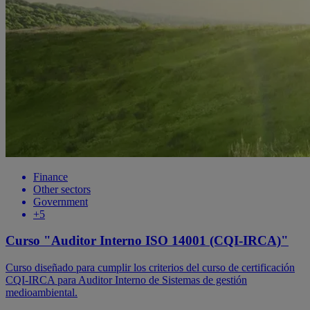
Finance
Other sectors
Government
+5
Curso "Auditor Interno ISO 14001 (CQI-IRCA)"
Curso diseñado para cumplir los criterios del curso de certificación
CQI-IRCA para Auditor Interno de Sistemas de gestión
medioambiental.