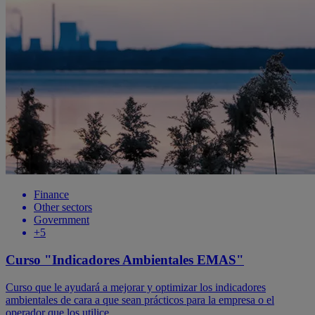
Finance
Other sectors
Government
+5
Curso "Indicadores Ambientales EMAS"
Curso que le ayudará a mejorar y optimizar los indicadores
ambientales de cara a que sean prácticos para la empresa o el
operador que los utilice.