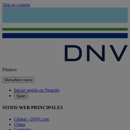
Skip to content
Finance
Menu
Abrir menú
Iniciar sesión en Veracity
Spain
SITIOS WEB PRINCIPALES
Global - DNV.com
China
Germany