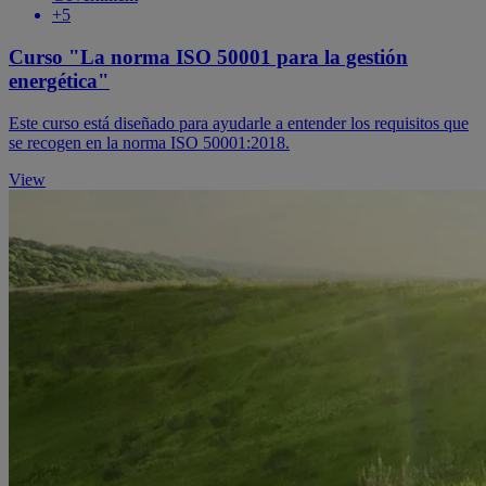
+5
Curso "La norma ISO 50001 para la gestión
energética"
Este curso está diseñado para ayudarle a entender los requisitos que
se recogen en la norma ISO 50001:2018.
View