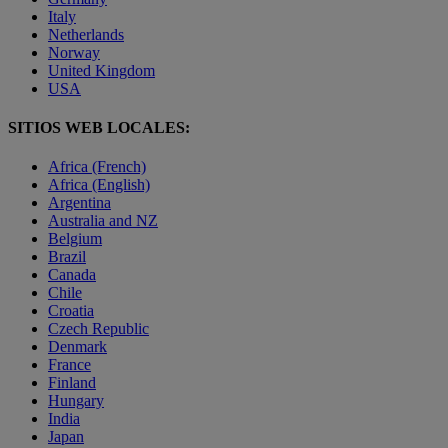
Italy
Netherlands
Norway
United Kingdom
USA
SITIOS WEB LOCALES:
Africa (French)
Africa (English)
Argentina
Australia and NZ
Belgium
Brazil
Canada
Chile
Croatia
Czech Republic
Denmark
France
Finland
Hungary
India
Japan