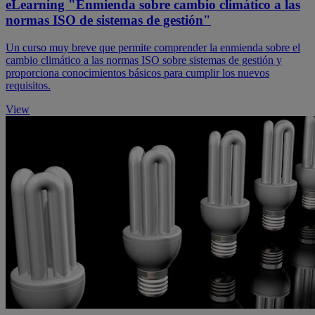
eLearning "Enmienda sobre cambio climático a las
normas ISO de sistemas de gestión"
Un curso muy breve que permite comprender la enmienda sobre el
cambio climático a las normas ISO sobre sistemas de gestión y
proporciona conocimientos básicos para cumplir los nuevos
requisitos.
View