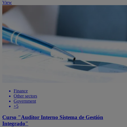
View
Finance
Other sectors
Government
+5
Curso "Auditor Interno Sistema de Gestión
Integrado"