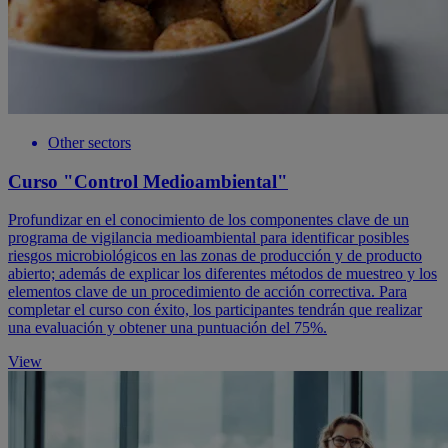
Other sectors
Curso "Control Medioambiental"
Profundizar en el conocimiento de los componentes clave de un
programa de vigilancia medioambiental para identificar posibles
riesgos microbiológicos en las zonas de producción y de producto
abierto; además de explicar los diferentes métodos de muestreo y los
elementos clave de un procedimiento de acción correctiva. Para
completar el curso con éxito, los participantes tendrán que realizar
una evaluación y obtener una puntuación del 75%.
View