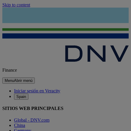
Skip to content
Finance
Menu
Abrir menú
Iniciar sesión en Veracity
Spain
SITIOS WEB PRINCIPALES
Global - DNV.com
China
Germany