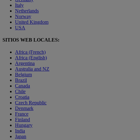
Italy
Netherlands
Norway
United Kingdom
USA
SITIOS WEB LOCALES:
Africa (French)
Africa (English)
Argentina
Australia and NZ
Belgium
Brazil
Canada
Chile
Croatia
Czech Republic
Denmark
France
Finland
Hungary
India
Japan