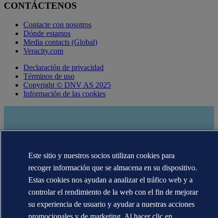
CONTÁCTENOS
Contacte con nosotros
Dónde estamos
Media contacts (Global)
Veracity.com
Declaración de privacidad
Términos de uso
Copyright © DNV AS 2025
Información de las cookies
Este sitio y nuestros socios utilizan cookies para
recoger información que se almacena en su dispositivo.
Estas cookies nos ayudan a analizar el tráfico web y a
controlar el rendimiento de la web con el fin de mejorar
su experiencia de usuario y ayudar a nuestras acciones
Las marcas registradas DNV GL®, DNV®, Horizon Graphic y Det
promocionales y de marketing. Al hacer clic en