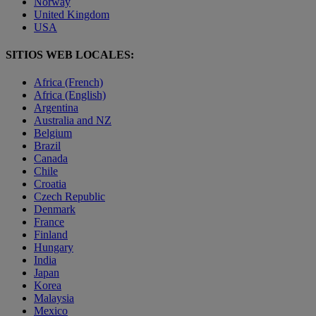
Norway
United Kingdom
USA
SITIOS WEB LOCALES:
Africa (French)
Africa (English)
Argentina
Australia and NZ
Belgium
Brazil
Canada
Chile
Croatia
Czech Republic
Denmark
France
Finland
Hungary
India
Japan
Korea
Malaysia
Mexico