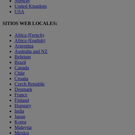
Norway
United Kingdom
USA
SITIOS WEB LOCALES:
Africa (French)
Africa (English)
Argentina
Australia and NZ
Belgium
Brazil
Canada
Chile
Croatia
Czech Republic
Denmark
France
Finland
Hungary
India
Japan
Korea
Malaysia
Mexico