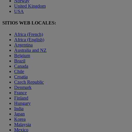
Norway
United Kingdom
USA
SITIOS WEB LOCALES:
Africa (French)
Africa (English)
Argentina
Australia and NZ
Belgium
Brazil
Canada
Chile
Croatia
Czech Republic
Denmark
France
Finland
Hungary
India
Japan
Korea
Malaysia
Mexico