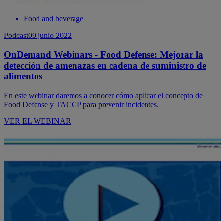
Food and beverage
Podcast
09 junio 2022
OnDemand Webinars - Food Defense: Mejorar la
detección de amenazas en cadena de suministro de
alimentos
En este webinar daremos a conocer cómo aplicar el concepto de
Food Defense y TACCP para prevenir incidentes.
VER EL WEBINAR