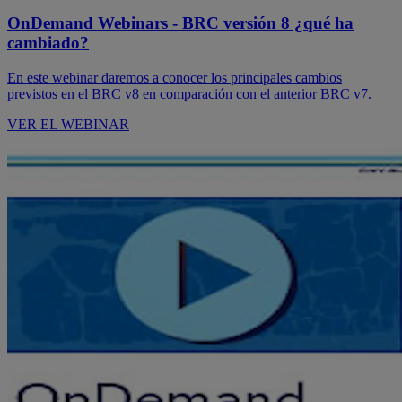
OnDemand Webinars - BRC versión 8 ¿qué ha
cambiado?
En este webinar daremos a conocer los principales cambios
previstos en el BRC v8 en comparación con el anterior BRC v7.
VER EL WEBINAR