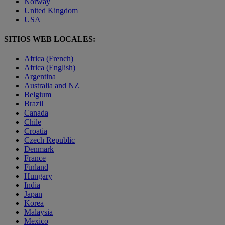
Norway
United Kingdom
USA
SITIOS WEB LOCALES:
Africa (French)
Africa (English)
Argentina
Australia and NZ
Belgium
Brazil
Canada
Chile
Croatia
Czech Republic
Denmark
France
Finland
Hungary
India
Japan
Korea
Malaysia
Mexico