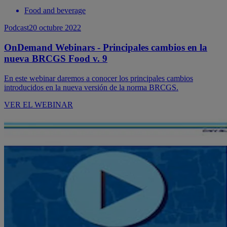
Food and beverage
Podcast
20 octubre 2022
OnDemand Webinars - Principales cambios en la
nueva BRCGS Food v. 9
En este webinar daremos a conocer los principales cambios
introducidos en la nueva versión de la norma BRCGS.
VER EL WEBINAR