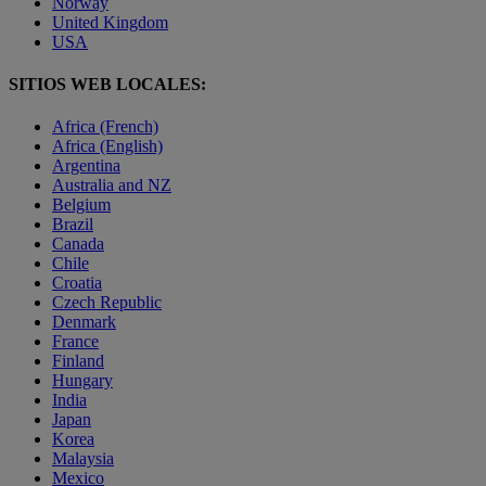
Norway
United Kingdom
USA
SITIOS WEB LOCALES:
Africa (French)
Africa (English)
Argentina
Australia and NZ
Belgium
Brazil
Canada
Chile
Croatia
Czech Republic
Denmark
France
Finland
Hungary
India
Japan
Korea
Malaysia
Mexico