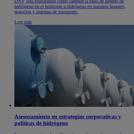
DNV está explorando cómo cambiar la línea de tiempo de
hidrógeno en el horizonte a hidrógeno en nuestros hogares,
negocios y sistemas de transporte.
Leer más
Asesoramiento en estrategias corporativas y
políticas de hidrógeno