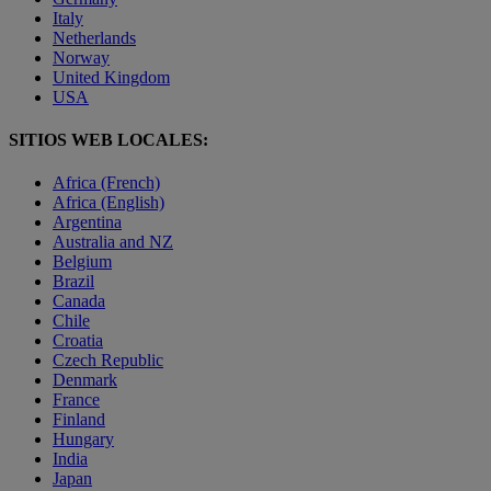
Italy
Netherlands
Norway
United Kingdom
USA
SITIOS WEB LOCALES:
Africa (French)
Africa (English)
Argentina
Australia and NZ
Belgium
Brazil
Canada
Chile
Croatia
Czech Republic
Denmark
France
Finland
Hungary
India
Japan