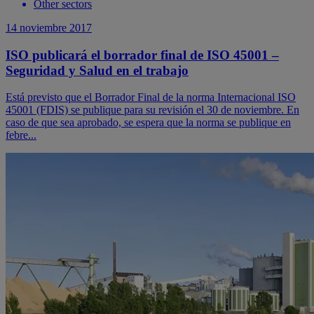
Other sectors
14 noviembre 2017
ISO publicará el borrador final de ISO 45001 –
Seguridad y Salud en el trabajo
Está previsto que el Borrador Final de la norma Internacional ISO
45001 (FDIS) se publique para su revisión el 30 de noviembre. En
caso de que sea aprobado, se espera que la norma se publique en
febre...