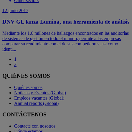
Other sectors
12 junio 2017
DNV GL lanza Lumina, una herramienta de análisis
Mediante los 1.6 millones de hallazgos encontrados en las auditorías
de sistemas de gestión en todo el mundo, permite a las empresas
comparar su rendimiento con el de sus competidores, así como
identi...
1
2
QUIÉNES SOMOS
Quiénes somos
Noticias y Eventos (Global)
Empleos vacantes (Global)
Annual reports (Global)
CONTÁCTENOS
Contacte con nosotros
Dónde estamos