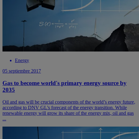
Energy
05 septiembre 2017
Gas to become world's primary energy source by
2035
Oil and gas will be crucial components of the world’s energy future,
according to DNV GL’s forecast of the energy transition. While
renewable energy will grow its share of the energy mix, oil and gas
...