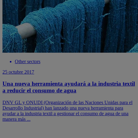
Other sectors
25 octubre 2017
Una nueva herramienta ayudará a la industria textil
a reducir el consumo de agua
DNV GL y ONUDI (Organización de las Naciones Unidas para el
Desarrollo Industrial) han lanzado una nueva herramienta para
ayudar a la industria textil a gestionar el consumo de agua de una
manera más ...