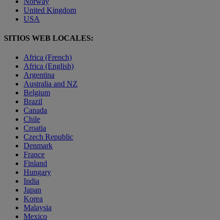
Norway
United Kingdom
USA
SITIOS WEB LOCALES:
Africa (French)
Africa (English)
Argentina
Australia and NZ
Belgium
Brazil
Canada
Chile
Croatia
Czech Republic
Denmark
France
Finland
Hungary
India
Japan
Korea
Malaysia
Mexico