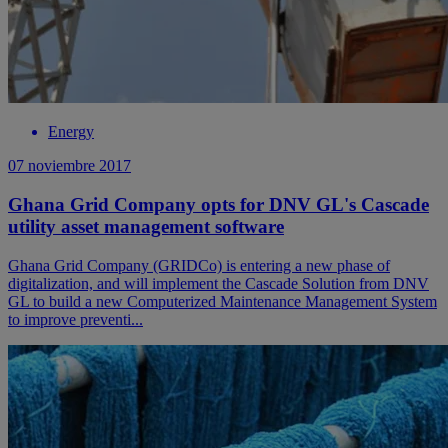
Energy
07 noviembre 2017
Ghana Grid Company opts for DNV GL's Cascade
utility asset management software
Ghana Grid Company (GRIDCo) is entering a new phase of
digitalization, and will implement the Cascade Solution from DNV
GL to build a new Computerized Maintenance Management System
to improve preventi...