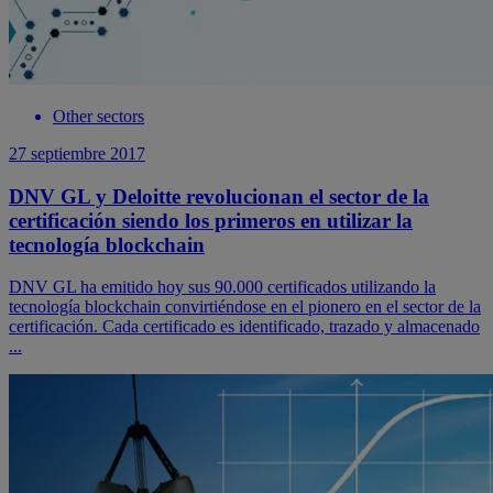
Other sectors
27 septiembre 2017
DNV GL y Deloitte revolucionan el sector de la
certificación siendo los primeros en utilizar la
tecnología blockchain
DNV GL ha emitido hoy sus 90.000 certificados utilizando la
tecnología blockchain convirtiéndose en el pionero en el sector de la
certificación. Cada certificado es identificado, trazado y almacenado
...