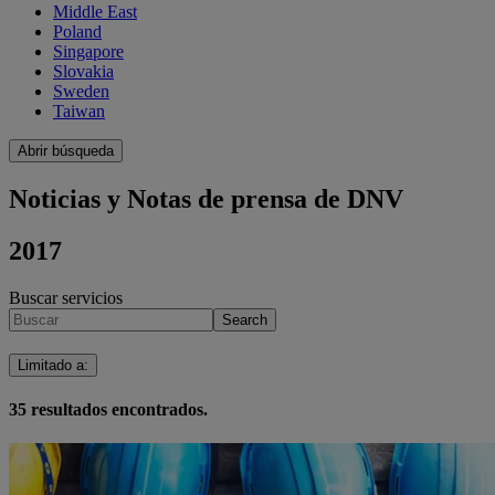
Middle East
Poland
Singapore
Slovakia
Sweden
Taiwan
Abrir búsqueda
Noticias y Notas de prensa de DNV
2017
Buscar servicios
Search
Limitado a
:
35
resultados encontrados.