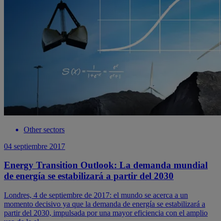
Other sectors
04 septiembre 2017
Energy Transition Outlook: La demanda mundial
de energía se estabilizará a partir del 2030
Londres, 4 de septiembre de 2017: el mundo se acerca a un
momento decisivo ya que la demanda de energía se estabilizará a
partir del 2030, impulsada por una mayor eficiencia con el amplio