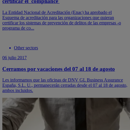
certificar el 'compliance'
La Entidad Nacional de Acreditación (Enac) ha aprobado el
Esquema de acreditación para las organizaciones que quieran
certificar los sistemas de prevención de delitos de las empresas -o
programa de co...
Other sectors
06 julio 2017
Cerramos por vacaciones del 07 al 18 de agosto
Les informamos que las oficinas de DNV GL Business Assurance
España, S.L. U., permanecerán cerradas desde el 07 al 18 de agosto,
ambos incluidos.