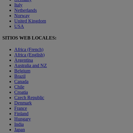
Italy
Netherlands
Norway
United Kingdom
USA
SITIOS WEB LOCALES:
Africa (French)
Africa (English)
Argentina
Australia and NZ
Belgium
Brazil
Canada
Chile
Croatia
Czech Republic
Denmark
France
Finland
Hungary
India
Japan