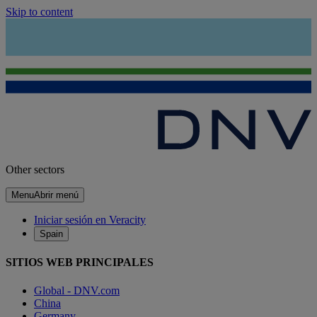
Skip to content
Other sectors
Menu
Abrir menú
Iniciar sesión en Veracity
Spain
SITIOS WEB PRINCIPALES
Global - DNV.com
China
Germany