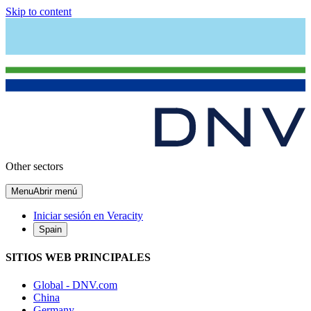
Skip to content
Other sectors
Menu
Abrir menú
Iniciar sesión en Veracity
Spain
SITIOS WEB PRINCIPALES
Global - DNV.com
China
Germany