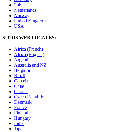
Italy
Netherlands
Norway
United Kingdom
USA
SITIOS WEB LOCALES:
Africa (French)
Africa (English)
Argentina
Australia and NZ
Belgium
Brazil
Canada
Chile
Croatia
Czech Republic
Denmark
France
Finland
Hungary
India
Japan