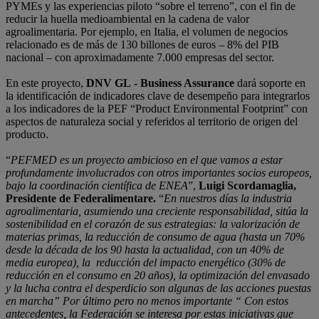
PYMEs y las experiencias piloto “sobre el terreno”, con el fin de
reducir la huella medioambiental en la cadena de valor
agroalimentaria. Por ejemplo, en Italia, el volumen de negocios
relacionado es de más de 130 billones de euros – 8% del PIB
nacional – con aproximadamente 7.000 empresas del sector.
En este proyecto,
DNV GL - Business Assurance
dará soporte en
la identificación de indicadores clave de desempeño para integrarlos
a los indicadores de la PEF “Product Environmental Footprint” con
aspectos de naturaleza social y referidos al territorio de origen del
producto.
“
PEFMED es un proyecto ambicioso en el que vamos a estar
profundamente involucrados con otros importantes socios europeos,
bajo la coordinación científica de ENEA
”,
Luigi Scordamaglia,
Presidente de Federalimentare.
“
En nuestros días la industria
agroalimentaria, asumiendo una creciente responsabilidad, sitúa la
sostenibilidad en el corazón de sus estrategias: la valorización de
materias primas, la reducción de consumo de agua (hasta un 70%
desde la década de los 90 hasta la actualidad, con un 40% de
media europea), la
reducción del impacto energético (30% de
reducción en el consumo en 20 años), la optimización del envasado
y la
lucha contra el desperdicio son algunas de las acciones puestas
en marcha” Por último pero no menos importante “ Con estos
antecedentes, la Federación se interesa por estas iniciativas que