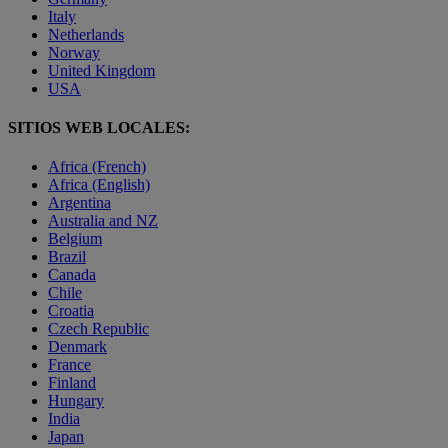
Italy
Netherlands
Norway
United Kingdom
USA
SITIOS WEB LOCALES:
Africa (French)
Africa (English)
Argentina
Australia and NZ
Belgium
Brazil
Canada
Chile
Croatia
Czech Republic
Denmark
France
Finland
Hungary
India
Japan