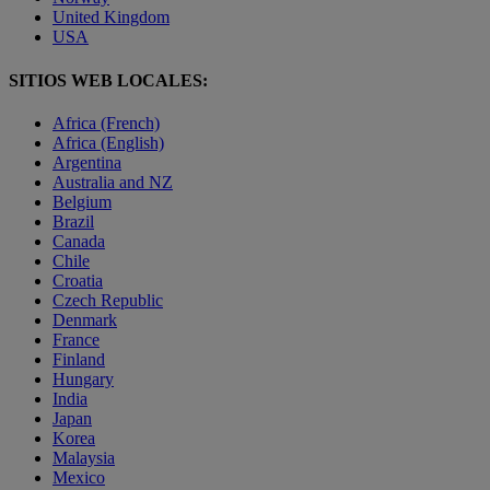
United Kingdom
USA
SITIOS WEB LOCALES:
Africa (French)
Africa (English)
Argentina
Australia and NZ
Belgium
Brazil
Canada
Chile
Croatia
Czech Republic
Denmark
France
Finland
Hungary
India
Japan
Korea
Malaysia
Mexico