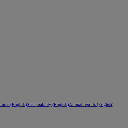
ures (English)
Sustainability (English)
Annual reports (English)