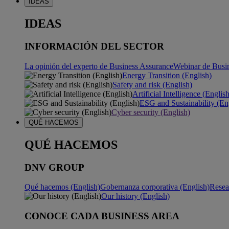
IDEAS
IDEAS
INFORMACIÓN DEL SECTOR
La opinión del experto de Business Assurance
Webinar de Busi
Energy Transition (English)
Safety and risk (English)
Artificial Intelligence (Englis
ESG and Sustainability (En
Cyber security (English)
QUÉ HACEMOS
QUÉ HACEMOS
DNV GROUP
Qué hacemos (English)
Gobernanza corporativa (English)
Resea
Our history (English)
CONOCE CADA BUSINESS AREA