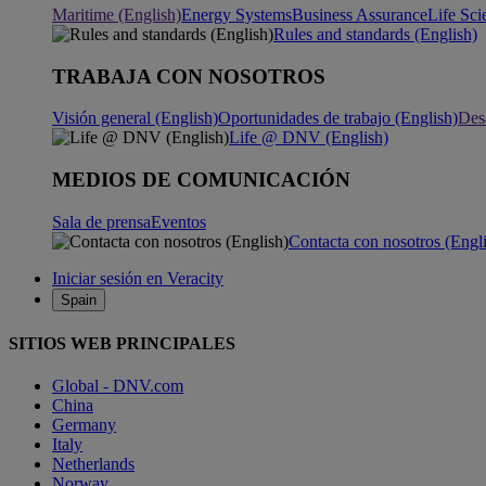
Maritime (English)
Energy Systems
Business Assurance
Life Sci
Rules and standards (English)
TRABAJA CON NOSOTROS
Visión general (English)
Oportunidades de trabajo (English)
Desa
Life @ DNV (English)
MEDIOS DE COMUNICACIÓN
Sala de prensa
Eventos
Contacta con nosotros (Engl
Iniciar sesión en Veracity
Spain
SITIOS WEB PRINCIPALES
Global - DNV.com
China
Germany
Italy
Netherlands
Norway