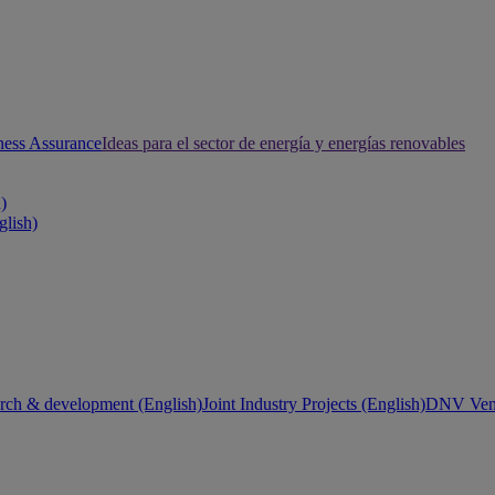
ness Assurance
Ideas para el sector de energía y energías renovables
h)
glish)
rch & development (English)
Joint Industry Projects (English)
DNV Vent