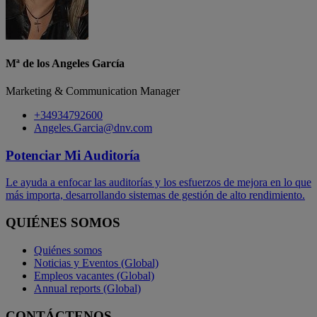
Mª de los Angeles García
Marketing & Communication Manager
+34934792600
Angeles.Garcia@dnv.com
Potenciar Mi Auditoría
Le ayuda a enfocar las auditorías y los esfuerzos de mejora en lo que
más importa, desarrollando sistemas de gestión de alto rendimiento.
QUIÉNES SOMOS
Quiénes somos
Noticias y Eventos (Global)
Empleos vacantes (Global)
Annual reports (Global)
CONTÁCTENOS