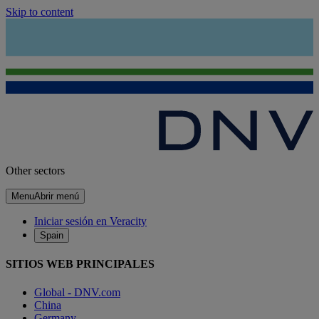
Skip to content
Other sectors
Menu
Abrir menú
Iniciar sesión en Veracity
Spain
SITIOS WEB PRINCIPALES
Global - DNV.com
China
Germany