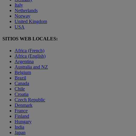
Italy
Netherlands
Norway
United Kingdom
USA
SITIOS WEB LOCALES:
Africa (French)
Africa (English)
Argentina
Australia and NZ
Belgium
Brazil
Canada
Chile
Croatia
Czech Republic
Denmark
France
Finland
Hungary
India
Japan