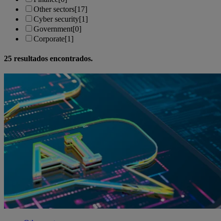
Other sectors
[17]
Cyber security
[1]
Government
[0]
Corporate
[1]
25
resultados encontrados.