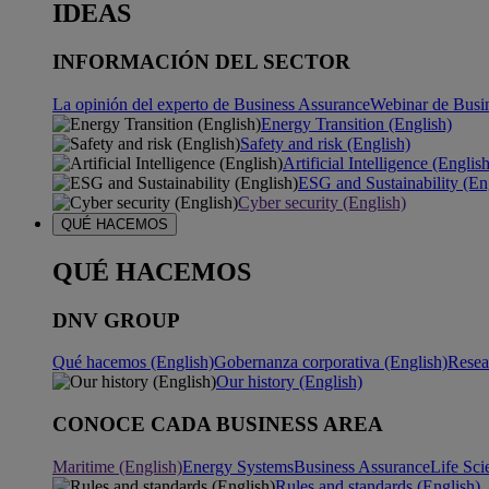
IDEAS
INFORMACIÓN DEL SECTOR
La opinión del experto de Business Assurance
Webinar de Busi
Energy Transition (English)
Safety and risk (English)
Artificial Intelligence (Englis
ESG and Sustainability (En
Cyber security (English)
QUÉ HACEMOS
QUÉ HACEMOS
DNV GROUP
Qué hacemos (English)
Gobernanza corporativa (English)
Resea
Our history (English)
CONOCE CADA BUSINESS AREA
Maritime (English)
Energy Systems
Business Assurance
Life Sci
Rules and standards (English)