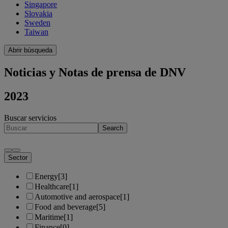
Singapore
Slovakia
Sweden
Taiwan
Abrir búsqueda
Noticias y Notas de prensa de DNV
2023
Buscar servicios
Search
Sector
Energy
[3]
Healthcare
[1]
Automotive and aerospace
[1]
Food and beverage
[5]
Maritime
[1]
Finance
[0]