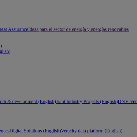
ness Assurance
Ideas para el sector de energía y energías renovables
h)
glish)
rch & development (English)
Joint Industry Projects (English)
DNV Vent
ences
Digital Solutions (English)
Veracity data platform (English)