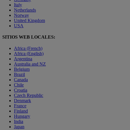
Italy
Netherlands
Norway
United Kingdom
USA
SITIOS WEB LOCALES:
Africa (French)
Africa (English)
Argentina
Australia and NZ
Belgium
Brazil
Canada
Chile
Croatia
Czech Republic
Denmark
France
Finland
Hungary
India
Japan