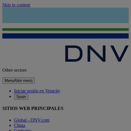
Skip to content
Other sectors
Menu
Abrir menú
Iniciar sesión en Veracity
Spain
SITIOS WEB PRINCIPALES
Global - DNV.com
China
Germany