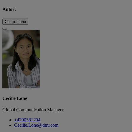
Autor:
Cecilie Løne
Cecilie Løne
Global Communication Manager
+4790581704
Cecilie.Lone@dnv.com