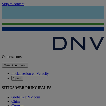
Skip to content
Other sectors
Menu
Abrir menú
Iniciar sesión en Veracity
Spain
SITIOS WEB PRINCIPALES
Global - DNV.com
China
Germany