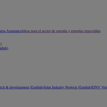
ness Assurance
Ideas para el sector de energía y energías renovables
h)
glish)
rch & development (English)
Joint Industry Projects (English)
DNV Vent