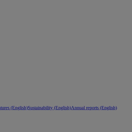
ures (English)
Sustainability (English)
Annual reports (English)