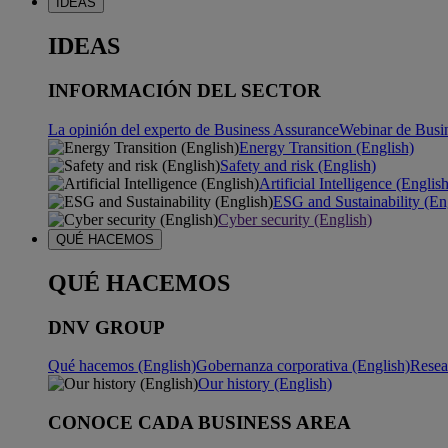
IDEAS
IDEAS
INFORMACIÓN DEL SECTOR
La opinión del experto de Business Assurance
Webinar de Busi
Energy Transition (English)
Safety and risk (English)
Artificial Intelligence (Englis
ESG and Sustainability (En
Cyber security (English)
QUÉ HACEMOS
QUÉ HACEMOS
DNV GROUP
Qué hacemos (English)
Gobernanza corporativa (English)
Resea
Our history (English)
CONOCE CADA BUSINESS AREA