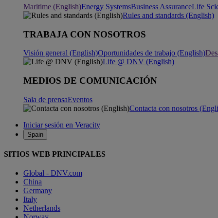
Maritime (English)
Energy Systems
Business Assurance
Life Sci
Rules and standards (English)
TRABAJA CON NOSOTROS
Visión general (English)
Oportunidades de trabajo (English)
Desa
Life @ DNV (English)
MEDIOS DE COMUNICACIÓN
Sala de prensa
Eventos
Contacta con nosotros (Engl
Iniciar sesión en Veracity
Spain
SITIOS WEB PRINCIPALES
Global - DNV.com
China
Germany
Italy
Netherlands
Norway