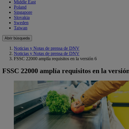
Middle East
Poland
Singapore
Slovakia
Sweden
Taiwan
Abrir búsqueda
Noticias y Notas de prensa de DNV
Noticias y Notas de prensa de DNV
FSSC 22000 amplía requisitos en la versión 6
FSSC 22000 amplía requisitos en la versió