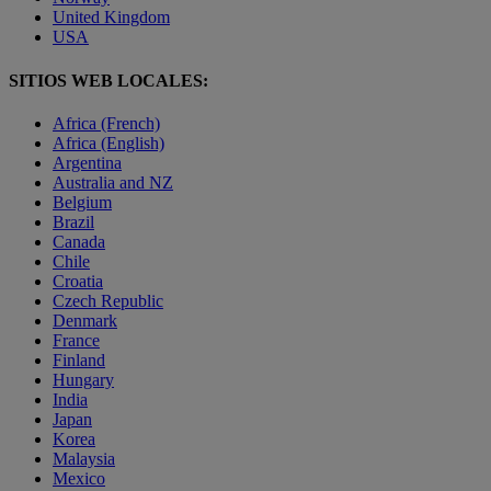
United Kingdom
USA
SITIOS WEB LOCALES:
Africa (French)
Africa (English)
Argentina
Australia and NZ
Belgium
Brazil
Canada
Chile
Croatia
Czech Republic
Denmark
France
Finland
Hungary
India
Japan
Korea
Malaysia
Mexico