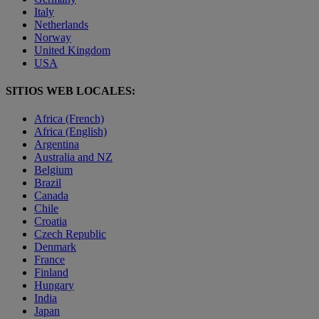
Italy
Netherlands
Norway
United Kingdom
USA
SITIOS WEB LOCALES:
Africa (French)
Africa (English)
Argentina
Australia and NZ
Belgium
Brazil
Canada
Chile
Croatia
Czech Republic
Denmark
France
Finland
Hungary
India
Japan