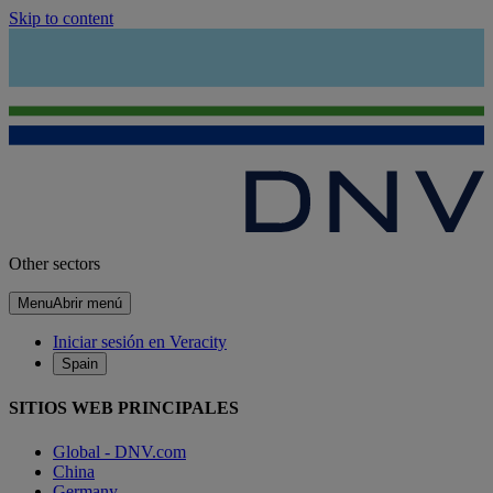
Skip to content
Other sectors
Menu
Abrir menú
Iniciar sesión en Veracity
Spain
SITIOS WEB PRINCIPALES
Global - DNV.com
China
Germany